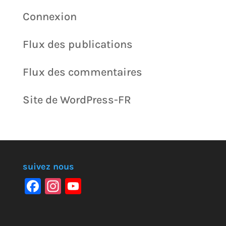
Connexion
Flux des publications
Flux des commentaires
Site de WordPress-FR
suivez nous
F
In
Y
a
st
o
c
a
u