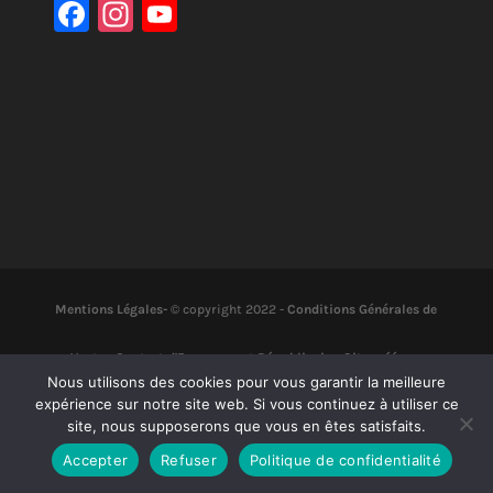
F
In
Y
a
st
o
c
a
u
e
gr
T
b
a
u
o
m
b
o
e
k
Mentions Légales-
© copyright 2022 -
Conditions Générales de
Vente
-
Contrat d'Engagement Républicain
-
Site créé par
Nous utilisons des cookies pour vous garantir la meilleure
expérience sur notre site web. Si vous continuez à utiliser ce
NSDigitales
site, nous supposerons que vous en êtes satisfaits.
Accepter
Refuser
Politique de confidentialité