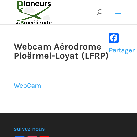
Webcam Aérodrome
Faceboo
Partager
Ploërmel-Loyat (LFRP)
WebCam
suivez nous