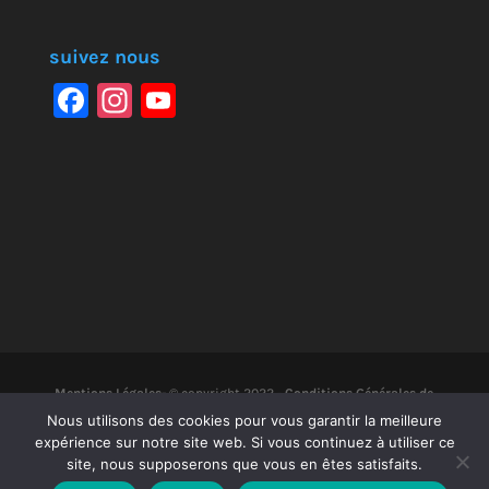
suivez nous
F
In
Y
a
st
o
c
a
u
e
gr
T
b
a
u
o
m
b
o
e
k
Mentions Légales-
© copyright 2022 -
Conditions Générales de
Nous utilisons des cookies pour vous garantir la meilleure
Vente
-
Contrat d'Engagement Républicain
-
Site créé par
expérience sur notre site web. Si vous continuez à utiliser ce
site, nous supposerons que vous en êtes satisfaits.
NSDigitales